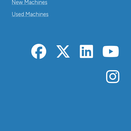
New Machines
Used Machines
Alpha Co
Alpha 
Alp
A
A