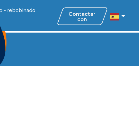
o - rebobinado
Contactar
Select Regi
con