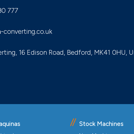
30 777
-converting.co.uk
rting, 16 Edison Road, Bedford, MK41 0HU, 
aquinas
Stock Machines