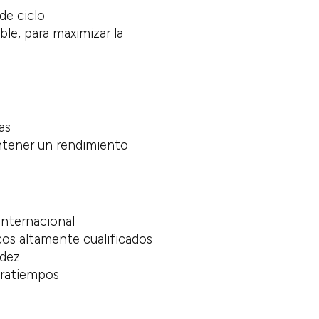
de ciclo
le, para maximizar la
as
ntener un rendimiento
internacional
os altamente cualificados
idez
ntratiempos