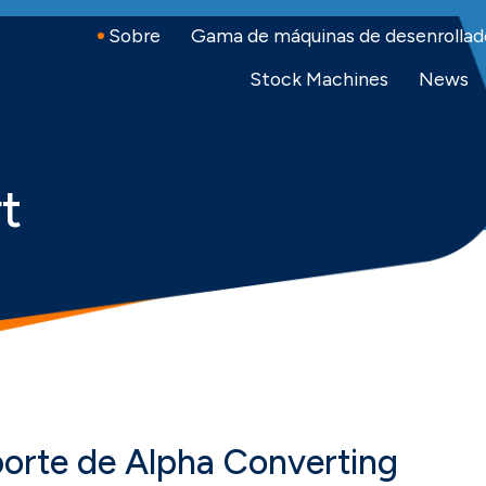
Sobre
Gama de máquinas de desenrollad
ing on Facebook
rting on LinkedIn
nverting on Youtube
Stock Machines
News
t
porte de Alpha Converting