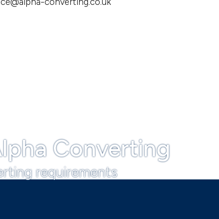
ice@alpha-converting.co.uk
lpha Converting
erting requirements