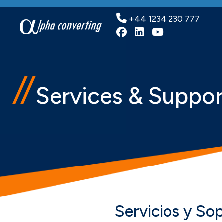
+44 1234 230 777
Alpha Convert
Alpha Conve
Alpha Co
Services & Suppor
Servicios y So