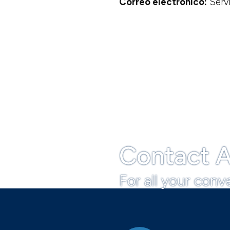
Correo electrónico:
Serv
Contact A
For all your conv